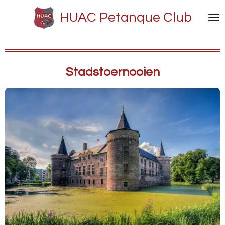
Ga
HUAC Petanque Club
direct
naar
de
hoofdinhoud
Stadstoernooien